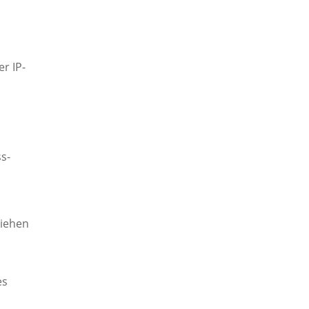
r IP-
s-
ziehen
es