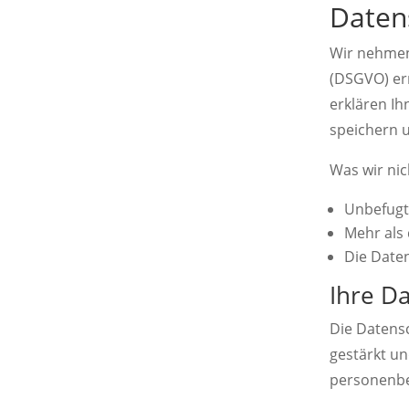
Daten
Wir nehmen
(DSGVO) ern
erklären Ih
speichern 
Was wir ni
Unbefugt 
Mehr als
Die Date
Ihre D
Die Datens
gestärkt u
personenbe