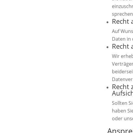
einzusch
sprechen
Recht 
Auf Wuns
Daten in 
Recht 
Wir erhe
Verträgen
beidersei
Datenver
Recht 
Aufsic
Sollten S
haben Sie
oder uns
Anspre