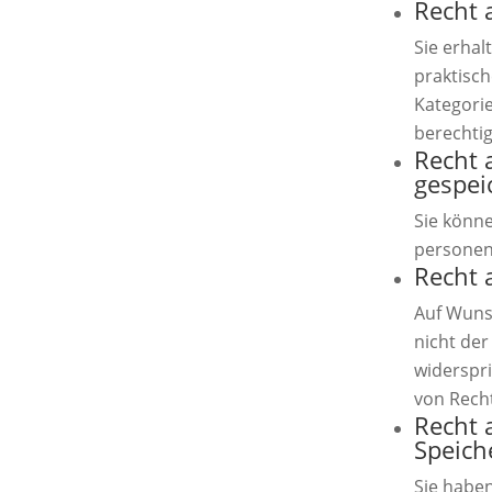
Recht 
Sie erhal
praktisc
Kategori
berechtig
Recht 
gespei
Sie könne
personen
Recht 
Auf Wunsc
nicht der
widerspr
von Rech
Recht 
Speich
Sie habe