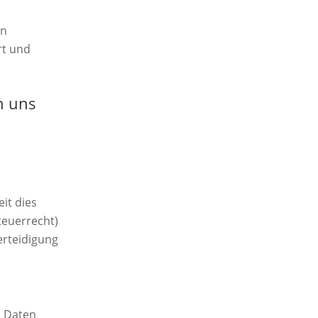
en
rt und
n
n uns
it dies
Steuerrecht)
erteidigung
n Daten