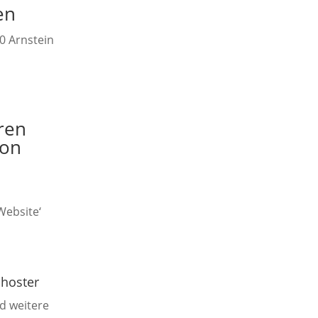
en
0 Arnstein
ren
von
Website‘
bhoster
d weitere