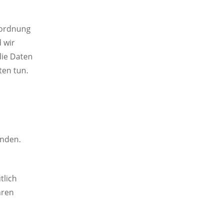
rordnung
 wir
die Daten
ten tun.
enden.
tlich
hren