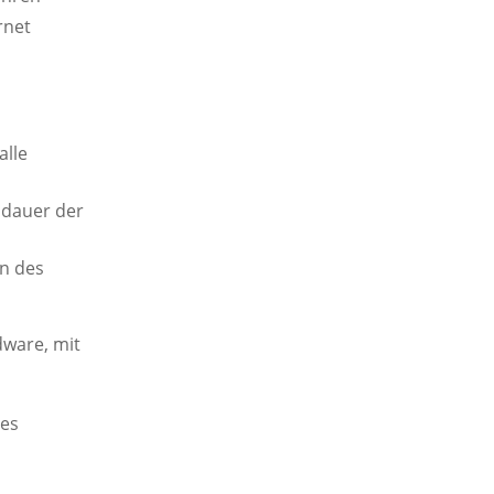
rnet
alle
sdauer der
n des
dware, mit
des