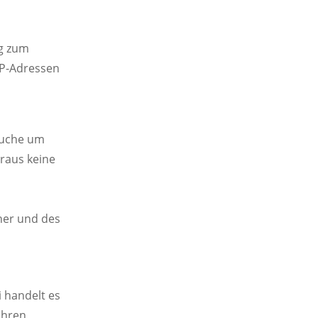
ng zum
IP-Adressen
suche um
araus keine
her und des
i handelt es
Ihren