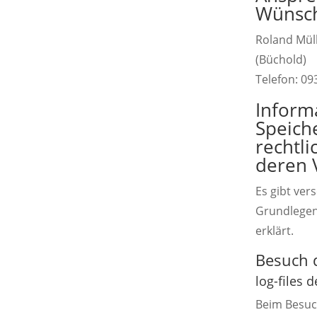
Wünsch
Roland Müll
(Büchold)
Telefon: 09
Inform
Speich
rechtl
deren
Es gibt ver
Grundlegen
erklärt.
Besuch 
log-files
Beim Besuch