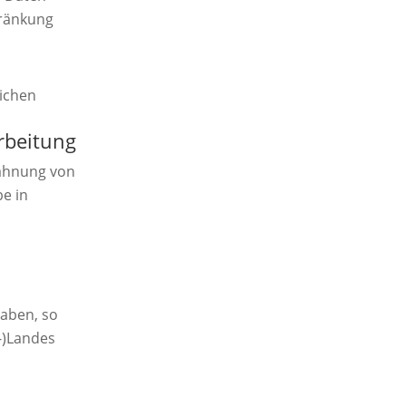
hränkung
lichen
rbeitung
bahnung von
be in
haben, so
-)Landes