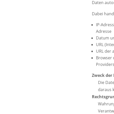
Daten autom
Dabei hande
IP-Adres
Adresse
Datum un
URL (Inte
URL der a
Browser 
Provider
Zweck der
Die Dat
daraus k
Rechtsgru
Wahrung
Verantw